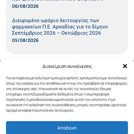
06/08/2026
Διευρυμένο ωράριο λειτουργίας των
φαρμακείων Π.Ε. Αρκαδίας για το δίμηνο
Σεπτέμβριος 2026 – Οκτώβριος 2026
05/08/2026
Διαχείριση συναίνεσης
Για να παρέχουμε καλύτερη εμπειρία χρήστη, χρησιμοποιούμε τεχνολογίες
όπως τα cookies για την αποθήκευση ή/και την πρόσβαση σε πληροφορίες
της επίσκεψης σας. Η συναίνεση σε αυτές τις τεχνολογίες θα μας
επιτρέψει να επεξεργαζόμαστε δεδομένα όπως η συμπεριφορά
περιήγησης ή μοναδικά αναγνωριστικά σε αυτόν τον ιστότοπο. Η μη
συναίνεση ή η ανάκληση της συγκατάθεσης μπορεί να επηρεάσει αρνητικά
ορισμένα χαρακτηριστικά και λειτουργίες.
Αποδοχή