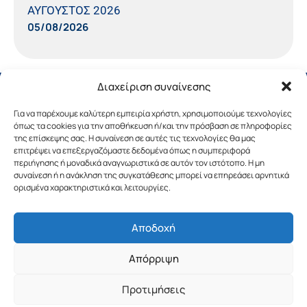
ΑΥΓΟΥΣΤΟΣ 2026
05/08/2026
Διαχείριση συναίνεσης
Για να παρέχουμε καλύτερη εμπειρία χρήστη, χρησιμοποιούμε τεχνολογίες
όπως τα cookies για την αποθήκευση ή/και την πρόσβαση σε πληροφορίες
της επίσκεψης σας. Η συναίνεση σε αυτές τις τεχνολογίες θα μας
επιτρέψει να επεξεργαζόμαστε δεδομένα όπως η συμπεριφορά
περιήγησης ή μοναδικά αναγνωριστικά σε αυτόν τον ιστότοπο. Η μη
συναίνεση ή η ανάκληση της συγκατάθεσης μπορεί να επηρεάσει αρνητικά
ορισμένα χαρακτηριστικά και λειτουργίες.
Αποδοχή
Copyright © 2019 Περιφέρεια Πελοποννήσου.
Απόρριψη
Σχεδιασμός & Υλοποίηση από την
λimeframe
για
την Περιφέρεια Πελοποννήσου
Προτιμήσεις