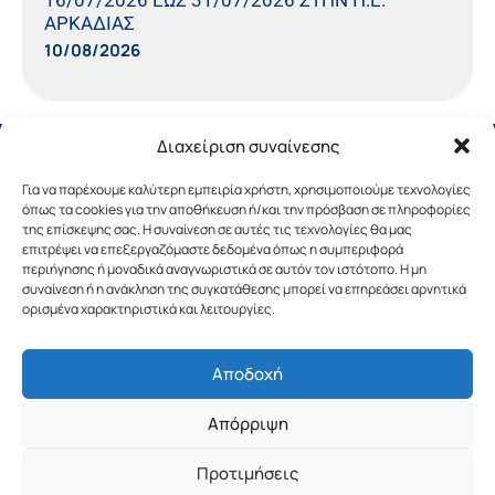
ΑΡΚΑΔΙΑΣ
10/08/2026
Διαχείριση συναίνεσης
Για να παρέχουμε καλύτερη εμπειρία χρήστη, χρησιμοποιούμε τεχνολογίες
όπως τα cookies για την αποθήκευση ή/και την πρόσβαση σε πληροφορίες
της επίσκεψης σας. Η συναίνεση σε αυτές τις τεχνολογίες θα μας
επιτρέψει να επεξεργαζόμαστε δεδομένα όπως η συμπεριφορά
περιήγησης ή μοναδικά αναγνωριστικά σε αυτόν τον ιστότοπο. Η μη
συναίνεση ή η ανάκληση της συγκατάθεσης μπορεί να επηρεάσει αρνητικά
ορισμένα χαρακτηριστικά και λειτουργίες.
Αποδοχή
Copyright © 2019 Περιφέρεια Πελοποννήσου.
Απόρριψη
Σχεδιασμός & Υλοποίηση από την
λimeframe
για
την Περιφέρεια Πελοποννήσου
Προτιμήσεις