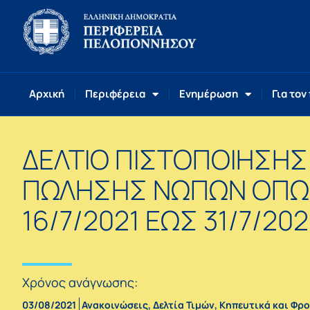
Αρχική
Περιφέρεια
Ενημέρωση
Για τον
ΔΕΛΤΙΟ ΠΙΣΤΟΠΟΙΗΣΗΣ
ΠΩΛΗΣΗΣ ΝΩΠΩΝ ΟΠΩ
16/7/2021 ΕΩΣ 31/7/20
Χρόνος ανάγνωσης:
03/08/2021
Ανακοινώσεις
,
Δελτία Τιμών
,
Κηπευτικά και Φρ