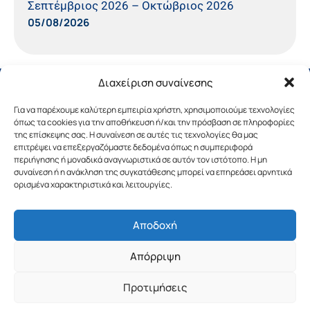
Σεπτέμβριος 2026 – Οκτώβριος 2026
05/08/2026
Διαχείριση συναίνεσης
Για να παρέχουμε καλύτερη εμπειρία χρήστη, χρησιμοποιούμε τεχνολογίες
όπως τα cookies για την αποθήκευση ή/και την πρόσβαση σε πληροφορίες
της επίσκεψης σας. Η συναίνεση σε αυτές τις τεχνολογίες θα μας
επιτρέψει να επεξεργαζόμαστε δεδομένα όπως η συμπεριφορά
περιήγησης ή μοναδικά αναγνωριστικά σε αυτόν τον ιστότοπο. Η μη
συναίνεση ή η ανάκληση της συγκατάθεσης μπορεί να επηρεάσει αρνητικά
ορισμένα χαρακτηριστικά και λειτουργίες.
Αποδοχή
Copyright © 2019 Περιφέρεια Πελοποννήσου.
Απόρριψη
Σχεδιασμός & Υλοποίηση από την
λimeframe
για
την Περιφέρεια Πελοποννήσου
Προτιμήσεις