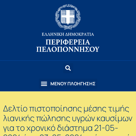
Δελτίο πιστοποίησης μέσης τιμής
λιανικής πώλησης υγρών καυσίμων
για το χρονικό διάστημα 21-05-