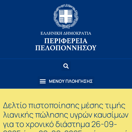
Δελτίο πιστοποίησης μέσης τιμής
λιανικής πώλησης υγρών καυσίμων
για το χρονικό διάστημα 26-09-