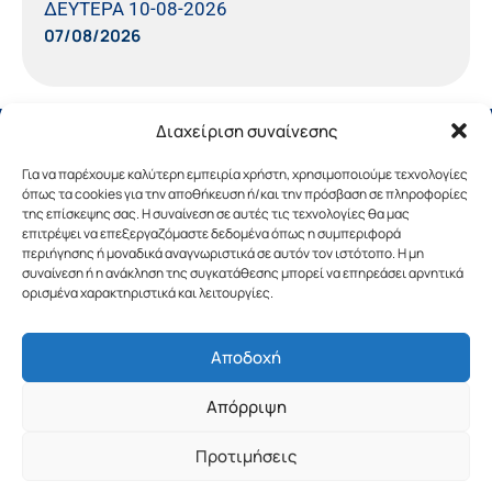
ΔΕΥΤΕΡΑ 10-08-2026
07/08/2026
Διαχείριση συναίνεσης
Για να παρέχουμε καλύτερη εμπειρία χρήστη, χρησιμοποιούμε τεχνολογίες
όπως τα cookies για την αποθήκευση ή/και την πρόσβαση σε πληροφορίες
της επίσκεψης σας. Η συναίνεση σε αυτές τις τεχνολογίες θα μας
επιτρέψει να επεξεργαζόμαστε δεδομένα όπως η συμπεριφορά
περιήγησης ή μοναδικά αναγνωριστικά σε αυτόν τον ιστότοπο. Η μη
συναίνεση ή η ανάκληση της συγκατάθεσης μπορεί να επηρεάσει αρνητικά
ορισμένα χαρακτηριστικά και λειτουργίες.
Αποδοχή
Copyright © 2019 Περιφέρεια Πελοποννήσου.
Απόρριψη
Σχεδιασμός & Υλοποίηση από την
λimeframe
για
την Περιφέρεια Πελοποννήσου
Προτιμήσεις