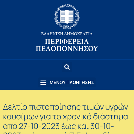
Δελτίο πιστοποίησης τιμών υγρών
καυσίμων για το χρονικό διάστημα
από 27-10-2023 έως και 30-10-