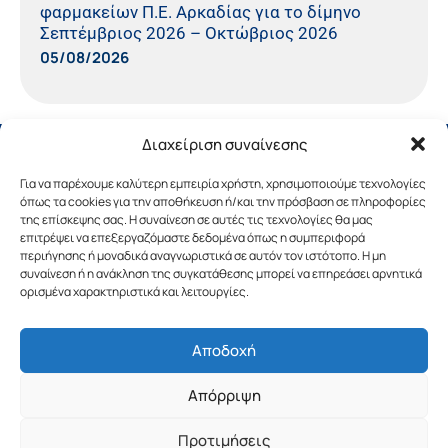
φαρμακείων Π.Ε. Αρκαδίας για το δίμηνο
Σεπτέμβριος 2026 – Οκτώβριος 2026
05/08/2026
Διαχείριση συναίνεσης
Για να παρέχουμε καλύτερη εμπειρία χρήστη, χρησιμοποιούμε τεχνολογίες
όπως τα cookies για την αποθήκευση ή/και την πρόσβαση σε πληροφορίες
της επίσκεψης σας. Η συναίνεση σε αυτές τις τεχνολογίες θα μας
επιτρέψει να επεξεργαζόμαστε δεδομένα όπως η συμπεριφορά
περιήγησης ή μοναδικά αναγνωριστικά σε αυτόν τον ιστότοπο. Η μη
συναίνεση ή η ανάκληση της συγκατάθεσης μπορεί να επηρεάσει αρνητικά
ορισμένα χαρακτηριστικά και λειτουργίες.
Αποδοχή
Copyright © 2019 Περιφέρεια Πελοποννήσου.
Απόρριψη
Σχεδιασμός & Υλοποίηση από την
λimeframe
για
την Περιφέρεια Πελοποννήσου
Προτιμήσεις