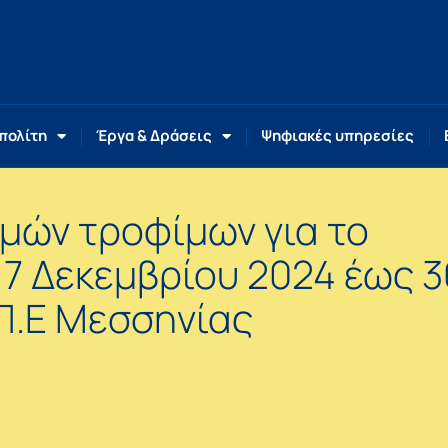
 πολίτη
Έργα & Δράσεις
Ψηφιακές υπηρεσίες
ιμών τροφίμων για το
17 Δεκεμβρίου 2024 έως 3
Π.Ε Μεσσηνίας