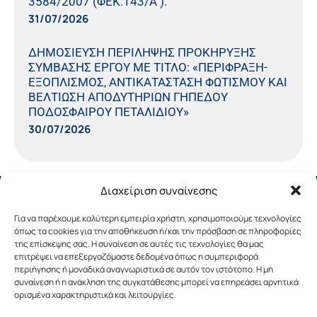
3584/2007 (ΦΕΚ.143/Α΄).
31/07/2026
ΔΗΜΟΣΙΕΥΣΗ ΠΕΡΙΛΗΨΗΣ ΠΡΟΚΗΡΥΞΗΣ
ΣΥΜΒΑΣΗΣ ΕΡΓΟΥ ΜΕ ΤΙΤΛΟ: «ΠΕΡΙΦΡΑΞΗ-
ΕΞΟΠΛΙΣΜΟΣ, ΑΝΤΙΚΑΤΑΣΤΑΣΗ ΦΩΤΙΣΜΟΥ ΚΑΙ
ΒΕΛΤΙΩΣΗ ΑΠΟΔΥΤΗΡΙΩΝ ΓΗΠΕΔΟΥ
ΠΟΔΟΣΦΑΙΡΟΥ ΠΕΤΑΛΙΔΙΟΥ»
30/07/2026
Διαχείριση συναίνεσης
Για να παρέχουμε καλύτερη εμπειρία χρήστη, χρησιμοποιούμε τεχνολογίες
όπως τα cookies για την αποθήκευση ή/και την πρόσβαση σε πληροφορίες
της επίσκεψης σας. Η συναίνεση σε αυτές τις τεχνολογίες θα μας
επιτρέψει να επεξεργαζόμαστε δεδομένα όπως η συμπεριφορά
περιήγησης ή μοναδικά αναγνωριστικά σε αυτόν τον ιστότοπο. Η μη
συναίνεση ή η ανάκληση της συγκατάθεσης μπορεί να επηρεάσει αρνητικά
ορισμένα χαρακτηριστικά και λειτουργίες.