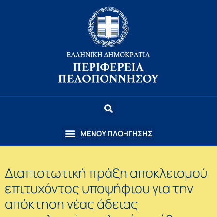
Διαπιστωτική πράξη αποκλεισμού
επιτυχόντος υποψήφιου για την
απόκτηση νέας άδειας