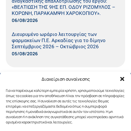
αναγκαστικής απαλλοτρίωσης του έργου:
«ΒΕΛΤΙΩΣΗ ΤΗΣ 9ΗΣ ΕΠ. ΟΔΟΥ ΡΙΖΟΜΥΛΟΣ –
ΚΟΡΩΝΗ, ΠΑΡΑΚΑΜΨΗ ΧΑΡΟΚΟΠΙΟΥ».
06/08/2026
Διευρυμένο ωράριο λειτουργίας των
φαρμακείων Π.Ε. Αρκαδίας για το δίμηνο
Σεπτέμβριος 2026 – Οκτώβριος 2026
05/08/2026
Διαχείριση συναίνεσης
Για να παρέχουμε καλύτερη εμπειρία χρήστη, χρησιμοποιούμε τεχνολογίες
όπως τα cookies για την αποθήκευση ή/και την πρόσβαση σε πληροφορίες
της επίσκεψης σας. Η συναίνεση σε αυτές τις τεχνολογίες θα μας
επιτρέψει να επεξεργαζόμαστε δεδομένα όπως η συμπεριφορά
περιήγησης ή μοναδικά αναγνωριστικά σε αυτόν τον ιστότοπο. Η μη
συναίνεση ή η ανάκληση της συγκατάθεσης μπορεί να επηρεάσει αρνητικά
ορισμένα χαρακτηριστικά και λειτουργίες.