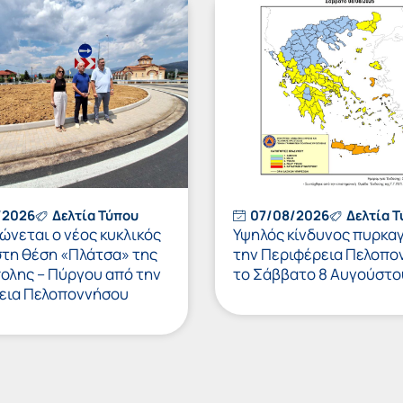
/2026
Δελτία Τύπου
07/08/2026
Δελτία 
νεται ο νέος κυκλικός
Υψηλός κίνδυνος πυρκαγ
στη θέση «Πλάτσα» της
την Περιφέρεια Πελοπο
πολης – Πύργου από την
το Σάββατο 8 Αυγούστο
εια Πελοποννήσου