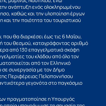
της μαρίνας Ναυπλίου, ενώ
την ανάπτυξη ενός ολοκληρωμένου
ησο, καθώς και την υλοποίηση έργων
 και την ποιότητα του τουριστικού
, που θα διαρκέσει έως τις 6 Μαΐου,
κή του θεσμού, καταγράφοντας αριθμό
ερα από 130 επαγγελματικά σκάφη
γελματίες του κλάδου από όλο τον
ματοποιείται από τον Ελληνικό
 σε συνεργασία με τον Δήμο
 της Περιφέρειας Πελοποννήσου
αντικότερα γεγονότα στο παγκόσμιο
νίων πραγματοποίησε η Υπουργός
η οποία υπογράμμισε τη σημασία της