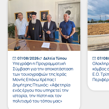
07/08/2026
Δελτία Τύπου
07/08
Υπεγράφη η Προγραμματική
Ολοκληρώ
Σύμβαση για την αποκατάσταση
κόμβος 
των τοιχογραφιών της Ιεράς
Ε.Ο. Τρί
Μονής Επάνω Χρέπας |
Περιφέρ
Δημήτρης Πτωχός: «Αφετηρία
ενός έργου που υπηρετεί την
ιστορία, την πίστη και τον
πολιτισμό του τόπου μας»