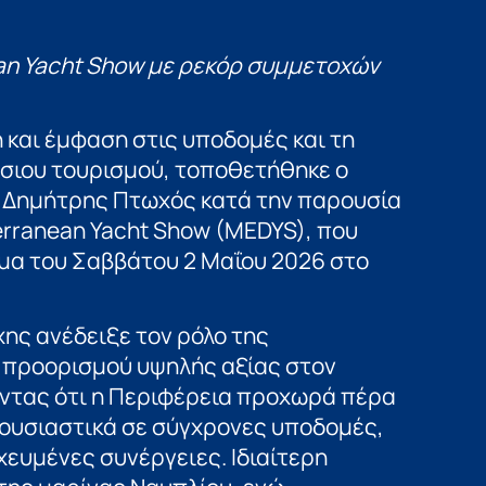
ean Yacht Show με ρεκόρ συμμετοχών
και έμφαση στις υποδομές και τη
σιου τουρισμού, τοποθετήθηκε ο
 Δημήτρης Πτωχός κατά την παρουσία
terranean Yacht Show (MEDYS), που
α του Σαββάτου 2 Μαΐου 2026 στο
χης ανέδειξε τον ρόλο της
προορισμού υψηλής αξίας στον
ντας ότι η Περιφέρεια προχωρά πέρα
ουσιαστικά σε σύγχρονες υποδομές,
χευμένες συνέργειες. Ιδιαίτερη