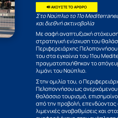
🔊 ΑΚΟΥΣΤΕ ΤΟ ΑΡΘΡΟ
Στο Ναύπλιο το 11ο Mediterran
και διεθνή ακτινοβολία
Με σαφή αναπτυξιακή στόχευση 
στρατηγική ενίσχυση του θαλάσ
Περιφερειάρχης Πελοποννήσου
του στα εγκαίνια του 11ου Medi
πραγματοποιήθηκαν το απόγευμ
λιμάνι του Ναύπλιο.
Στην ομιλία του, ο Περιφερειάρ
Πελοποννήσου ως ανερχόμενου 
θαλάσσιο τουρισμό, επισημαίνο
από την προβολή, επενδύοντας 
λιμενικές αναβαθμίσεις και στο