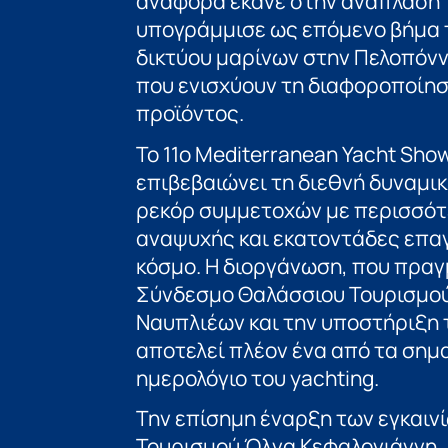
αναφορά έκανε στην ανάπλαση 
υπογράμμισε ως επόμενο βήμα 
δικτύου μαρίνων στην Πελοπόνν
που ενισχύουν τη διαφοροποίηση
προϊόντος.
Το 11ο Mediterranean Yacht Show
επιβεβαιώνει τη διεθνή δυναμι
ρεκόρ συμμετοχών με περισσότ
αναψυχής και εκατοντάδες επαγ
κόσμο. Η διοργάνωση, που πραγ
Σύνδεσμο Θαλάσσιου Τουρισμού
Ναυπλιέων και την υποστήριξη
αποτελεί πλέον ένα από τα σημ
ημερολόγιο του yachting.
Την επίσημη έναρξη των εγκαι
Τουρισμού Όλγα Κεφαλογιάννη, 