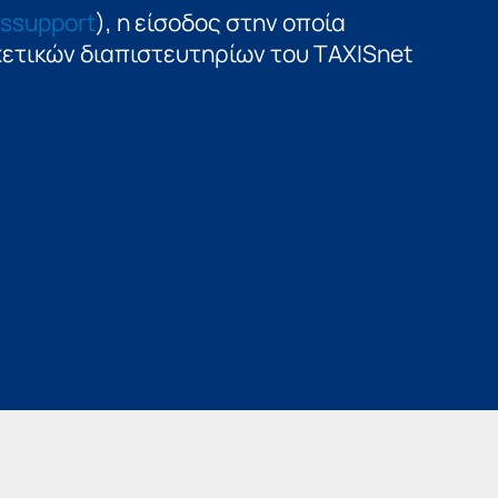
sssupport
), η είσοδος στην οποία
χετικών διαπιστευτηρίων του TAXISnet