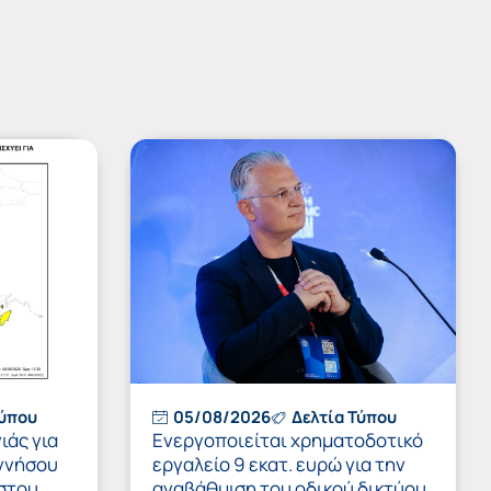
Τύπου
05/08/2026
Δελτία Τύπου
ιάς για
Ενεργοποιείται χρηματοδοτικό
ννήσου
εργαλείο 9 εκατ. ευρώ για την
στου
αναβάθμιση του οδικού δικτύου