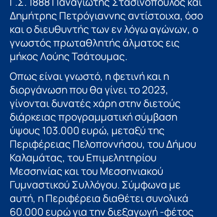
Γ.Σ. 1888 Παναγιώτης Στασινόπουλος και
Δημήτρης Πετρόγιαννης αντίστοιχα, όσο
και ο διευθυντής των εν λόγω αγώνων, ο
γνωστός πρωταθλητής άλματος εις
μήκος Λούης Τσάτουμας.
Οπως είναι γνωστό, η φετινή και η
διοργάνωση που θα γίνει το 2023,
γίνονται δυνατές χάρη στην διετούς
διάρκειας προγραμματική σύμβαση
ύψους 103.000 ευρώ, μεταξύ της
Περιφέρειας Πελοποννήσου, του Δήμου
Καλαμάτας, του Επιμελητηρίου
Μεσσηνίας και του Μεσσηνιακού
Γυμναστικού Συλλόγου. Σύμφωνα με
αυτή, η Περιφέρεια διαθέτει συνολικά
60.000 ευρώ για την διεξαγωγή -φέτος