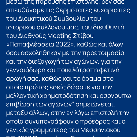
μέσω της παρούσης επιστολής, δεν σας
απευθύναμε τις θερμότατες ευχαριστίες
του Διοικητικού Συμβουλίου του
ιστορικού συλλόγου μας, του διευθυντή
του Διεθνούς Meeting Στίβου
«Παπαφλέσσεια 2022», καθώς και όλων
όσοι ασχολήθηκαν με την προετοιμασία
και την διεξαγωγή των αγώνων, για την
γενναιόδωρη και ποικιλότροπη φετινή
αρωγή σας, καθώς και το όραμα στο
οποίο πρώτος εσείς δώσατε για την
μελλοντική χρηματοδότηση και οσονούπω
επιβίωση των αγώνων” σημειώνεται,
μεταξύ άλλων, στην εν λόγω επιστολή την
οποία συνυπογράφουν ο πρόεδρος και ο
γενικός γραμματέας του Μεσσηνιακού