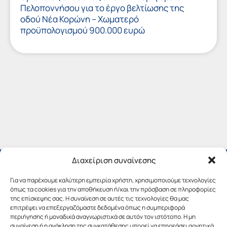
Πελοποννήσου για το έργο βελτίωσης της
οδού Νέα Κορώνη – Χωματερό
προϋπολογισμού 900.000 ευρώ
Διαχείριση συναίνεσης
Για να παρέχουμε καλύτερη εμπειρία χρήστη, χρησιμοποιούμε τεχνολογίες
όπως τα cookies για την αποθήκευση ή/και την πρόσβαση σε πληροφορίες
της επίσκεψης σας. Η συναίνεση σε αυτές τις τεχνολογίες θα μας
επιτρέψει να επεξεργαζόμαστε δεδομένα όπως η συμπεριφορά
περιήγησης ή μοναδικά αναγνωριστικά σε αυτόν τον ιστότοπο. Η μη
συναίνεση ή η ανάκληση της συγκατάθεσης μπορεί να επηρεάσει αρνητικά