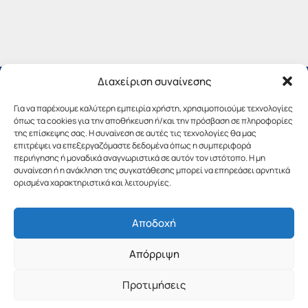
Διαχείριση συναίνεσης
Για να παρέχουμε καλύτερη εμπειρία χρήστη, χρησιμοποιούμε τεχνολογίες
όπως τα cookies για την αποθήκευση ή/και την πρόσβαση σε πληροφορίες
της επίσκεψης σας. Η συναίνεση σε αυτές τις τεχνολογίες θα μας
επιτρέψει να επεξεργαζόμαστε δεδομένα όπως η συμπεριφορά
περιήγησης ή μοναδικά αναγνωριστικά σε αυτόν τον ιστότοπο. Η μη
συναίνεση ή η ανάκληση της συγκατάθεσης μπορεί να επηρεάσει αρνητικά
ορισμένα χαρακτηριστικά και λειτουργίες.
Αποδοχή
Copyright © 2019 Περιφέρεια Πελοποννήσου.
Απόρριψη
Σχεδιασμός & Υλοποίηση από την
λimeframe
για
την Περιφέρεια Πελοποννήσου
Προτιμήσεις