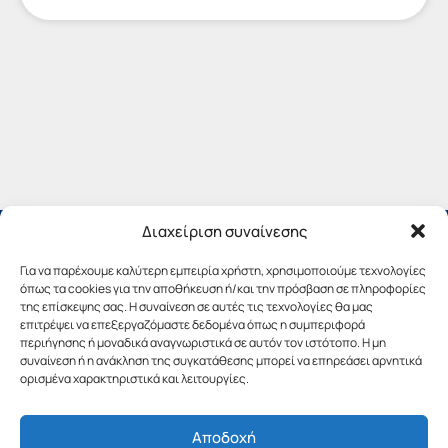
Διαχείριση συναίνεσης
Για να παρέχουμε καλύτερη εμπειρία χρήστη, χρησιμοποιούμε τεχνολογίες
όπως τα cookies για την αποθήκευση ή/και την πρόσβαση σε πληροφορίες
της επίσκεψης σας. Η συναίνεση σε αυτές τις τεχνολογίες θα μας
επιτρέψει να επεξεργαζόμαστε δεδομένα όπως η συμπεριφορά
περιήγησης ή μοναδικά αναγνωριστικά σε αυτόν τον ιστότοπο. Η μη
συναίνεση ή η ανάκληση της συγκατάθεσης μπορεί να επηρεάσει αρνητικά
ορισμένα χαρακτηριστικά και λειτουργίες.
Αποδοχή