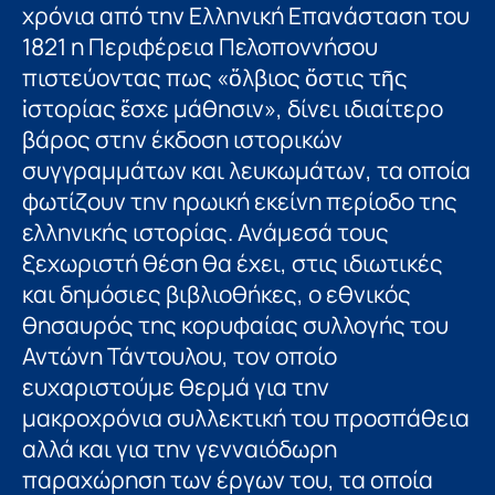
χρόνια από την Ελληνική Επανάσταση του
1821 η Περιφέρεια Πελοποννήσου
πιστεύοντας πως «ὄλβιος ὅστις τῆς
ἱστορίας ἔσχε μάθησιν», δίνει ιδιαίτερο
βάρος στην έκδοση ιστορικών
συγγραμμάτων και λευκωμάτων, τα οποία
φωτίζουν την ηρωική εκείνη περίοδο της
ελληνικής ιστορίας. Ανάμεσά τους
ξεχωριστή θέση θα έχει, στις ιδιωτικές
και δημόσιες βιβλιοθήκες, ο εθνικός
θησαυρός της κορυφαίας συλλογής του
Αντώνη Τάντουλου, τον οποίο
ευχαριστούμε θερμά για την
μακροχρόνια συλλεκτική του προσπάθεια
αλλά και για την γενναιόδωρη
παραχώρηση των έργων του, τα οποία