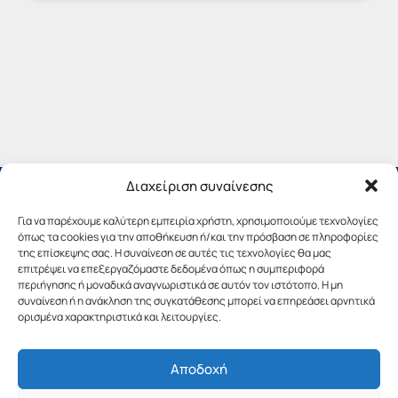
Διαχείριση συναίνεσης
Για να παρέχουμε καλύτερη εμπειρία χρήστη, χρησιμοποιούμε τεχνολογίες
όπως τα cookies για την αποθήκευση ή/και την πρόσβαση σε πληροφορίες
της επίσκεψης σας. Η συναίνεση σε αυτές τις τεχνολογίες θα μας
επιτρέψει να επεξεργαζόμαστε δεδομένα όπως η συμπεριφορά
περιήγησης ή μοναδικά αναγνωριστικά σε αυτόν τον ιστότοπο. Η μη
συναίνεση ή η ανάκληση της συγκατάθεσης μπορεί να επηρεάσει αρνητικά
ορισμένα χαρακτηριστικά και λειτουργίες.
Αποδοχή
Copyright © 2019 Περιφέρεια Πελοποννήσου.