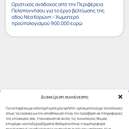
Οριστικός ανάδοχος από την Περιφέρεια
Πελοποννήσου για το έργο βελτίωσης της
οδού Νέα Κορώνη – Χωματερό
προϋπολογισμού 900.000 ευρώ
Διαχείριση συναίνεσης
Για να παρέχουμε καλύτερη εμπειρία χρήστη, χρησιμοποιούμε τεχνολογίες
όπως τα cookies για την αποθήκευση ή/και την πρόσβαση σε πληροφορίες
της επίσκεψης σας. Η συναίνεση σε αυτές τις τεχνολογίες θα μας
επιτρέψει να επεξεργαζόμαστε δεδομένα όπως η συμπεριφορά
περιήγησης ή μοναδικά αναγνωριστικά σε αυτόν τον ιστότοπο. Η μη