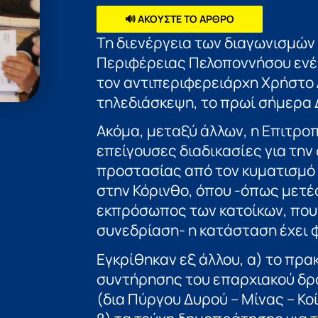
🔊 ΑΚΟΥΣΤΕ ΤΟ ΑΡΘΡΟ
Τη διενέργεια των διαγωνισμών 
Περιφέρειας Πελοποννήσου ενέκ
τον αντιπεριφερειάρχη Χρήστο
τηλεδιάσκεψη, το πρωί σήμερα 
Ακόμα, μεταξύ άλλων, η Επιτροπ
επείγουσες διαδικασίες για την
προστασίας από τον κυματισμό
στην Κόρινθο, όπου -όπως μετέ
εκπρόσωπος των κατοίκων, που
συνεδρίαση- η κατάσταση έχει 
Εγκρίθηκαν εξ άλλου, α) το πρα
συντήρησης του επαρχιακού δρό
(δια Πύργου Δυρού – Μίνας – Κ