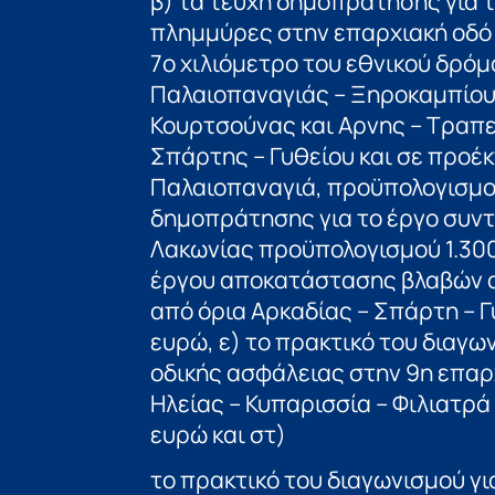
β) τα τεύχη δημοπράτησης για
πλημμύρες στην επαρχιακή οδό 
7ο χιλιόμετρο του εθνικού δρόμ
Παλαιοπαναγιάς – Ξηροκαμπίου 
Κουρτσούνας και Αρνης – Τραπε
Σπάρτης – Γυθείου και σε προέ
Παλαιοπαναγιά, προϋπολογισμού
δημοπράτησης για το έργο συντ
Λακωνίας προϋπολογισμού 1.300
έργου αποκατάστασης βλαβών α
από όρια Αρκαδίας – Σπάρτη – 
ευρώ, ε) το πρακτικό του διαγω
οδικής ασφάλειας στην 9η επαρ
Ηλείας – Κυπαρισσία – Φιλιατρ
ευρώ και στ)
το πρακτικό του διαγωνισμού γι