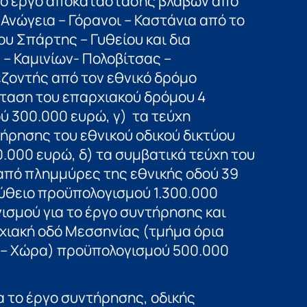
 το έργο αποκατάστασης βλαβών από
Ανώγεια – Γόρανοι – Καστάνια από το
ου Σπάρτης – Γυθείου και δια
– Καμινίων- Πολοβίτσας –
ζοντής από τον εθνικό δρόμο
κταση του επαρχιακού δρόμου 4
 300.000 ευρώ, γ) τα τεύχη
ήρησης του εθνικού οδικού δικτύου
.000 ευρώ, δ) τα συμβατικά τεύχη του
πό πλημμύρες της εθνικής οδού 39
Γύθειο προϋπολογισμού 1.300.000
νισμού για το έργο συντήρησης και
χιακή οδό Μεσσηνίας (τμήμα όρια
ά – Χώρα) προϋπολογισμού 500.000
α το έργο συντήρησης, οδικής