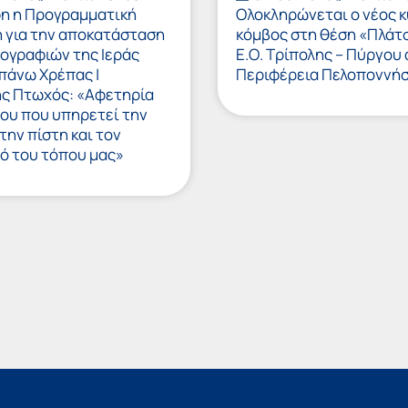
η η Προγραμματική
Ολοκληρώνεται ο νέος κ
 για την αποκατάσταση
κόμβος στη θέση «Πλάτ
ογραφιών της Ιεράς
Ε.Ο. Τρίπολης – Πύργου
πάνω Χρέπας |
Περιφέρεια Πελοποννή
ς Πτωχός: «Αφετηρία
ου που υπηρετεί την
 την πίστη και τον
ό του τόπου μας»