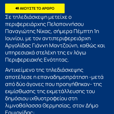
🔊 ΑΚΟΥΣΤΕ ΤΟ ΑΡΘΡΟ
Σε τηλεδιάσκεψη μετείχε ο
περιφερειάρχης Πελοποννήσου
Παναγιώτης Νίκας, σήμερα Πέμπτη 1η
Ιουνίου, με τον αντιπεριφερειάρχη
Αργολίδας Γιάννη Μαντζούνη, καθώς και
υπηρεσιακά στελέχη της εν λόγω
Περιφερειακής Ενότητας.
Αντικείμενο της τηλεδιάσκεψης
αποτέλεσε η επαναδημοπράτηση -μετά
από δύο άγονες που προηγήθηκαν- της
εκμίσθωσης της εκμετάλλευσης του
δημόσιου ιχθυοτροφείου στη
λιμνοθάλασσα Θερμησίας, στον Δήμο
Ερμιονίδας: