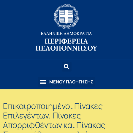
Επικαιροποιημένοι Πίνακες
Επιλεγέντων, Πίνακες
Απορριφθέντων και Πίνακας