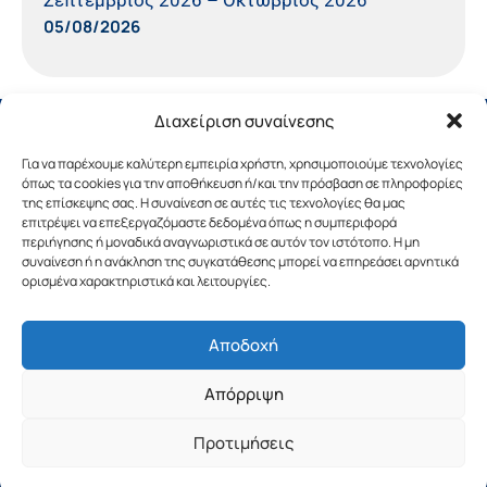
05/08/2026
Διαχείριση συναίνεσης
Για να παρέχουμε καλύτερη εμπειρία χρήστη, χρησιμοποιούμε τεχνολογίες
όπως τα cookies για την αποθήκευση ή/και την πρόσβαση σε πληροφορίες
της επίσκεψης σας. Η συναίνεση σε αυτές τις τεχνολογίες θα μας
επιτρέψει να επεξεργαζόμαστε δεδομένα όπως η συμπεριφορά
περιήγησης ή μοναδικά αναγνωριστικά σε αυτόν τον ιστότοπο. Η μη
συναίνεση ή η ανάκληση της συγκατάθεσης μπορεί να επηρεάσει αρνητικά
ορισμένα χαρακτηριστικά και λειτουργίες.
Αποδοχή
Copyright © 2019 Περιφέρεια Πελοποννήσου.
Απόρριψη
Σχεδιασμός & Υλοποίηση από την
λimeframe
για
την Περιφέρεια Πελοποννήσου
Προτιμήσεις