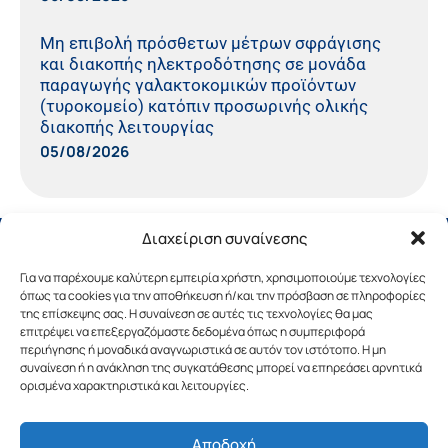
Μη επιβολή πρόσθετων μέτρων σφράγισης
και διακοπής ηλεκτροδότησης σε μονάδα
παραγωγής γαλακτοκομικών προϊόντων
(τυροκομείο) κατόπιν προσωρινής ολικής
διακοπής λειτουργίας
05/08/2026
Διαχείριση συναίνεσης
Για να παρέχουμε καλύτερη εμπειρία χρήστη, χρησιμοποιούμε τεχνολογίες
όπως τα cookies για την αποθήκευση ή/και την πρόσβαση σε πληροφορίες
της επίσκεψης σας. Η συναίνεση σε αυτές τις τεχνολογίες θα μας
επιτρέψει να επεξεργαζόμαστε δεδομένα όπως η συμπεριφορά
περιήγησης ή μοναδικά αναγνωριστικά σε αυτόν τον ιστότοπο. Η μη
συναίνεση ή η ανάκληση της συγκατάθεσης μπορεί να επηρεάσει αρνητικά
ορισμένα χαρακτηριστικά και λειτουργίες.
Αποδοχή