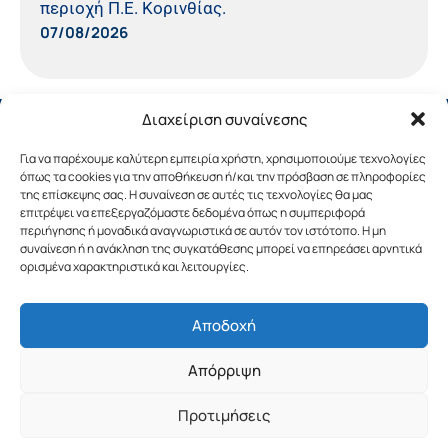
περιοχή Π.Ε. Κορινθίας.
07/08/2026
Διαχείριση συναίνεσης
Για να παρέχουμε καλύτερη εμπειρία χρήστη, χρησιμοποιούμε τεχνολογίες
όπως τα cookies για την αποθήκευση ή/και την πρόσβαση σε πληροφορίες
της επίσκεψης σας. Η συναίνεση σε αυτές τις τεχνολογίες θα μας
επιτρέψει να επεξεργαζόμαστε δεδομένα όπως η συμπεριφορά
περιήγησης ή μοναδικά αναγνωριστικά σε αυτόν τον ιστότοπο. Η μη
συναίνεση ή η ανάκληση της συγκατάθεσης μπορεί να επηρεάσει αρνητικά
ορισμένα χαρακτηριστικά και λειτουργίες.
Αποδοχή
Copyright © 2019 Περιφέρεια Πελοποννήσου.
Απόρριψη
Σχεδιασμός & Υλοποίηση από την
λimeframe
για
την Περιφέρεια Πελοποννήσου
Προτιμήσεις