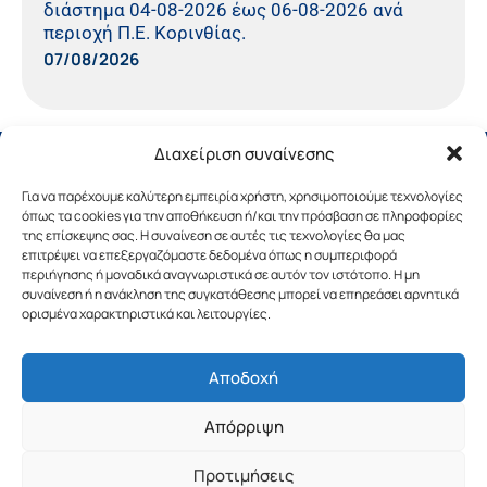
διάστημα 04-08-2026 έως 06-08-2026 ανά
περιοχή Π.Ε. Κορινθίας.
07/08/2026
Διαχείριση συναίνεσης
Για να παρέχουμε καλύτερη εμπειρία χρήστη, χρησιμοποιούμε τεχνολογίες
όπως τα cookies για την αποθήκευση ή/και την πρόσβαση σε πληροφορίες
της επίσκεψης σας. Η συναίνεση σε αυτές τις τεχνολογίες θα μας
επιτρέψει να επεξεργαζόμαστε δεδομένα όπως η συμπεριφορά
περιήγησης ή μοναδικά αναγνωριστικά σε αυτόν τον ιστότοπο. Η μη
συναίνεση ή η ανάκληση της συγκατάθεσης μπορεί να επηρεάσει αρνητικά
ορισμένα χαρακτηριστικά και λειτουργίες.
Αποδοχή
Copyright © 2019 Περιφέρεια Πελοποννήσου.
Απόρριψη
Σχεδιασμός & Υλοποίηση από την
λimeframe
για
την Περιφέρεια Πελοποννήσου
Προτιμήσεις