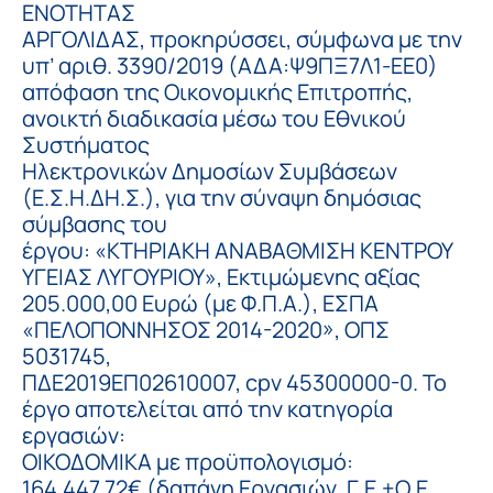
ΕΝΟΤΗΤΑΣ
ΑΡΓΟΛΙΔΑΣ, προκηρύσσει, σύμφωνα με την
υπ’ αριθ. 3390/2019 (ΑΔΑ:Ψ9ΠΞ7Λ1-ΕΕ0)
απόφαση της Οικονομικής Επιτροπής,
ανοικτή διαδικασία μέσω του Εθνικού
Συστήματος
Ηλεκτρονικών Δημοσίων Συμβάσεων
(Ε.Σ.Η.ΔΗ.Σ.), για την σύναψη δημόσιας
σύμβασης του
έργου: «ΚΤΗΡΙΑΚΗ ΑΝΑΒΑΘΜΙΣΗ ΚΕΝΤΡΟΥ
ΥΓΕΙΑΣ ΛΥΓΟΥΡΙΟΥ», Εκτιμώμενης αξίας
205.000,00 Ευρώ (με Φ.Π.Α.), ΕΣΠΑ
«ΠΕΛΟΠΟΝΝΗΣΟΣ 2014-2020», ΟΠΣ
5031745,
ΠΔΕ2019ΕΠ02610007, cpv 45300000-0. Το
έργο αποτελείται από την κατηγορία
εργασιών:
ΟΙΚΟΔΟΜΙΚΑ με προϋπολογισμό:
164.447,72€ (δαπάνη Εργασιών, Γ.Ε.+Ο.Ε,