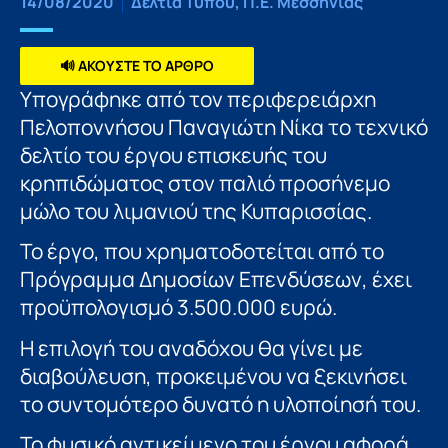
14/08/2020
Δελτία Τύπου
,
Π.Ε. Μεσσηνίας
🔊 ΑΚΟΥΣΤΕ ΤΟ ΑΡΘΡΟ
Υπογράφηκε από τον περιφερειάρχη
Πελοποννήσου Παναγιώτη Νίκα το τεχνικό
δελτίο του έργου επισκευής του
κρηπιδώματος στον παλιό προσήνεμο
μώλο του λιμανιού της Κυπαρισσίας.
Το έργο, που χρηματοδοτείται από το
Πρόγραμμα Δημοσίων Επενδύσεων, έχει
προϋπολογισμό 3.500.000 ευρώ.
Η επιλογή του αναδόχου θα γίνει με
διαβούλευση, προκειμένου να ξεκινήσει
το συντομότερο δυνατό η υλοποίησή του.
Το φυσικό αντικείµενο του έργου αφορά