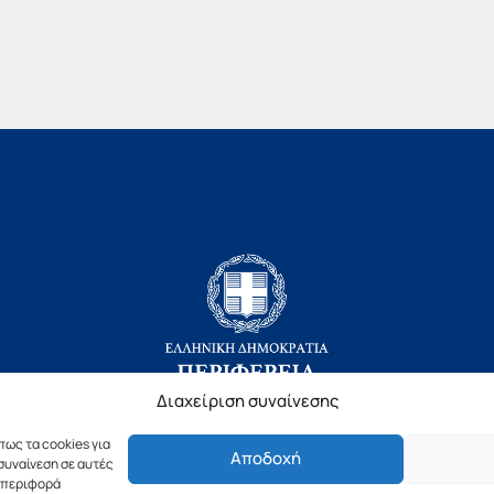
Διαχείριση συναίνεσης
πως τα cookies για
Αποδοχή
Copyright © 2019 Περιφέρεια Πελοποννήσου.
συναίνεση σε αυτές
υμπεριφορά
ιασμός & Υλοποίηση από την
λimeframe
για την Περιφέρεια Πελοπον