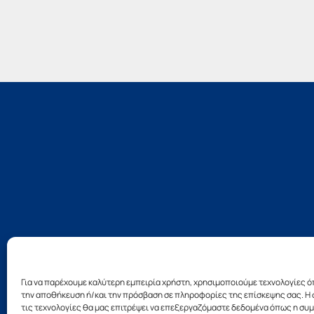
Για να παρέχουμε καλύτερη εμπειρία χρήστη, χρησιμοποιούμε τεχνολογίες ό
την αποθήκευση ή/και την πρόσβαση σε πληροφορίες της επίσκεψης σας. Η 
τις τεχνολογίες θα μας επιτρέψει να επεξεργαζόμαστε δεδομένα όπως η σ
Σχεδ