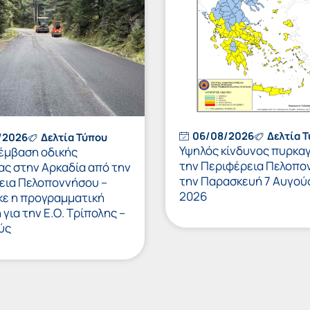
06/08/2026
Δελτία 
/2026
Δελτία Τύπου
Υψηλός κίνδυνος πυρκαγ
έμβαση οδικής
την Περιφέρεια Πελοπο
ας στην Αρκαδία από την
την Παρασκευή 7 Αυγού
εια Πελοποννήσου –
2026
κε η προγραμματική
για την Ε.Ο. Τρίπολης –
ύς