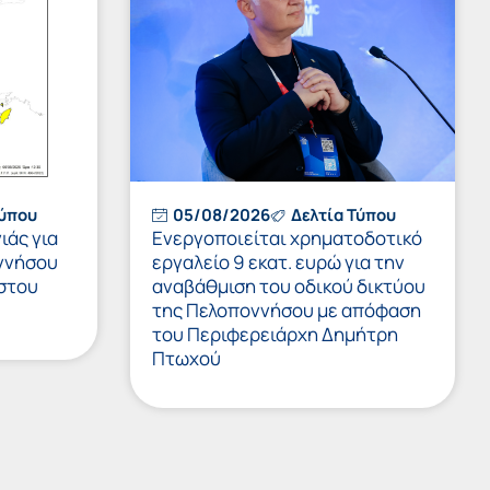
Τύπου
05/08/2026
Δελτία Τύπου
ιάς για
Ενεργοποιείται χρηματοδοτικό
ννήσου
εργαλείο 9 εκατ. ευρώ για την
στου
αναβάθμιση του οδικού δικτύου
της Πελοποννήσου με απόφαση
του Περιφερειάρχη Δημήτρη
Πτωχού