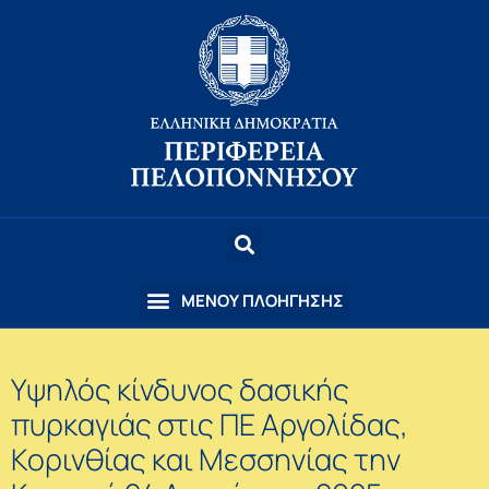
Υψηλός κίνδυνος δασικής
πυρκαγιάς στις ΠΕ Αργολίδας,
Κορινθίας και Μεσσηνίας την