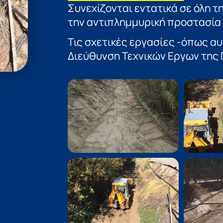
Συνεχίζονται εντατικά σε όλη τ
την αντιπλημμυρική προστασία 
Τις σχετικές εργασίες -όπως αυ
Διεύθυνση Τεχνικών Εργων της Π