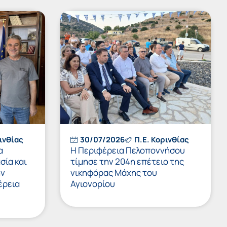
ινθίας
30/07/2026
Π.Ε. Κορινθίας
α
Η Περιφέρεια Πελοποννήσου
σία και
τίμησε την 204η επέτειο της
ην
νικηφόρας Μάχης του
έρεια
Αγιονορίου