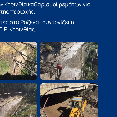
ην Κορινθία καθαρισμοί ρεμάτων για
της περιοχής.
τές στα Ροζενά- συντονίζει η
.Ε. Κορινθίας.