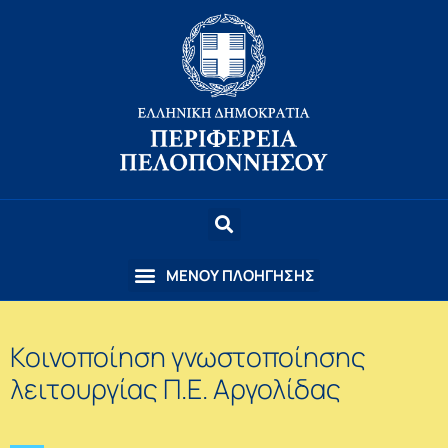
Κοινοποίηση γνωστοποίησης
λειτουργίας Π.Ε. Αργολίδας