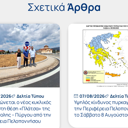
Σχετικά
Άρθρα
/2026
Δελτία Τύπου
07/08/2026
Δελτία 
νεται ο νέος κυκλικός
Υψηλός κίνδυνος πυρκαγ
στη θέση «Πλάτσα» της
την Περιφέρεια Πελοπο
πολης – Πύργου από την
το Σάββατο 8 Αυγούστο
εια Πελοποννήσου