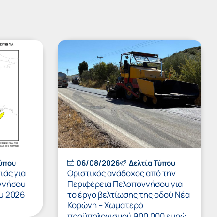
Τύπου
06/08/2026
Δελτία Τύπου
ιάς για
Οριστικός ανάδοχος από την
ννήσου
Περιφέρεια Πελοποννήσου για
υ 2026
το έργο βελτίωσης της οδού Νέα
Κορώνη – Χωματερό
προϋπολογισμού 900.000 ευρώ