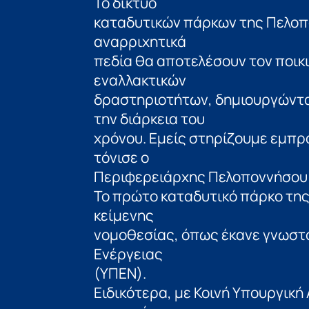
Το δίκτυο
καταδυτικών πάρκων της Πελοπο
αναρριχητικά
πεδία θα αποτελέσουν τον ποικ
εναλλακτικών
δραστηριοτήτων, δημιουργώντας
την διάρκεια του
χρόνου. Εμείς στηρίζουμε εμπρ
τόνισε ο
Περιφερειάρχης Πελοποννήσου
Το πρώτο καταδυτικό πάρκο τη
κείμενης
νομοθεσίας, όπως έκανε γνωστό
Ενέργειας
(ΥΠΕΝ).
Ειδικότερα, με Κοινή Υπουργικ