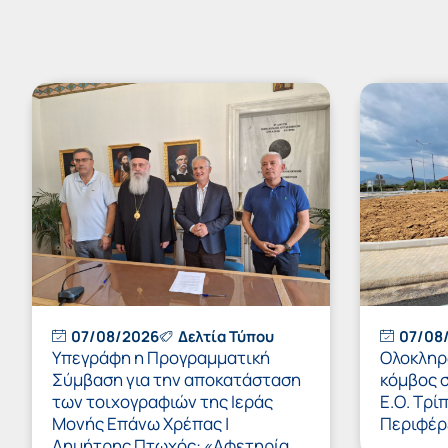
07/08/2026
Δελτία Τύπου
07/08
Υπεγράφη η Προγραμματική
Ολοκληρώ
Σύμβαση για την αποκατάσταση
κόμβος 
των τοιχογραφιών της Ιεράς
Ε.Ο. Τρί
Μονής Επάνω Χρέπας |
Περιφέρ
Δημήτρης Πτωχός: «Αφετηρία