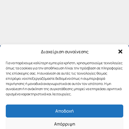
Διαχείριση συναίνεσης
Για να παρέχουμε καλύτερη εμπειρία χρήστη, χρησιμοποιούμε τεχνολογίες
όπως τα cookies για την αποθήκευση ή/και την πρόσβαση σε πληροφορίες
της επίσκεψης σας. Η συναίνεση σε αυτές τις τεχνολογίες θα μας
επιτρέψει να επεξεργαζόμαστε δεδομένα όπως η συμπεριφορά
περιήγησης ή μοναδικά αναγνωριστικά σε αυτόν τον ιστότοπο. Η μη
συναίνεση ή η ανάκληση της συγκατάθεσης μπορεί να επηρεάσει αρνητικά
ορισμένα χαρακτηριστικά και λειτουργίες.
Αποδοχή
Copyright © 2019 Περιφέρεια Πελοποννήσου.
Απόρριψη
Σχεδιασμός & Υλοποίηση από την
λimeframe
για