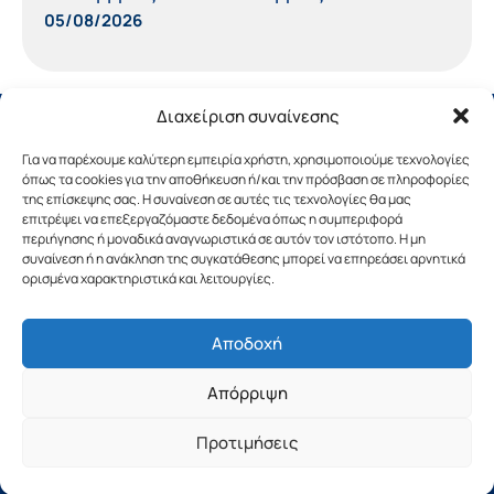
05/08/2026
Διαχείριση συναίνεσης
Για να παρέχουμε καλύτερη εμπειρία χρήστη, χρησιμοποιούμε τεχνολογίες
όπως τα cookies για την αποθήκευση ή/και την πρόσβαση σε πληροφορίες
της επίσκεψης σας. Η συναίνεση σε αυτές τις τεχνολογίες θα μας
επιτρέψει να επεξεργαζόμαστε δεδομένα όπως η συμπεριφορά
περιήγησης ή μοναδικά αναγνωριστικά σε αυτόν τον ιστότοπο. Η μη
συναίνεση ή η ανάκληση της συγκατάθεσης μπορεί να επηρεάσει αρνητικά
ορισμένα χαρακτηριστικά και λειτουργίες.
Αποδοχή
Copyright © 2019 Περιφέρεια Πελοποννήσου.
Απόρριψη
Σχεδιασμός & Υλοποίηση από την
λimeframe
για
την Περιφέρεια Πελοποννήσου
Προτιμήσεις