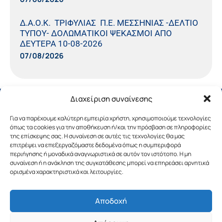
Δ.Α.Ο.Κ. ΤΡΙΦΥΛΙΑΣ Π.Ε. ΜΕΣΣΗΝΙΑΣ -ΔΕΛΤΙΟ
ΤΥΠΟΥ- ΔΟΛΩΜΑΤΙΚΟΙ ΨΕΚΑΣΜΟΙ ΑΠΟ
ΔΕΥΤΕΡΑ 10-08-2026
07/08/2026
Διαχείριση συναίνεσης
Για να παρέχουμε καλύτερη εμπειρία χρήστη, χρησιμοποιούμε τεχνολογίες
όπως τα cookies για την αποθήκευση ή/και την πρόσβαση σε πληροφορίες
της επίσκεψης σας. Η συναίνεση σε αυτές τις τεχνολογίες θα μας
επιτρέψει να επεξεργαζόμαστε δεδομένα όπως η συμπεριφορά
περιήγησης ή μοναδικά αναγνωριστικά σε αυτόν τον ιστότοπο. Η μη
συναίνεση ή η ανάκληση της συγκατάθεσης μπορεί να επηρεάσει αρνητικά
ορισμένα χαρακτηριστικά και λειτουργίες.
Αποδοχή
Copyright © 2019 Περιφέρεια Πελοποννήσου.