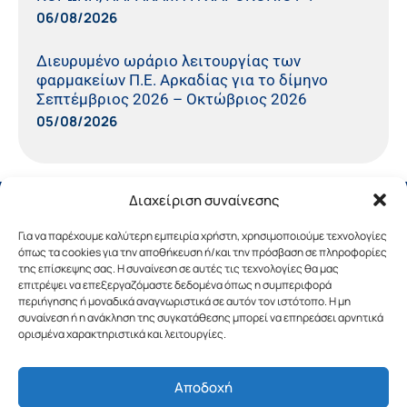
06/08/2026
Διευρυμένο ωράριο λειτουργίας των
φαρμακείων Π.Ε. Αρκαδίας για το δίμηνο
Σεπτέμβριος 2026 – Οκτώβριος 2026
05/08/2026
Διαχείριση συναίνεσης
Για να παρέχουμε καλύτερη εμπειρία χρήστη, χρησιμοποιούμε τεχνολογίες
όπως τα cookies για την αποθήκευση ή/και την πρόσβαση σε πληροφορίες
της επίσκεψης σας. Η συναίνεση σε αυτές τις τεχνολογίες θα μας
επιτρέψει να επεξεργαζόμαστε δεδομένα όπως η συμπεριφορά
περιήγησης ή μοναδικά αναγνωριστικά σε αυτόν τον ιστότοπο. Η μη
συναίνεση ή η ανάκληση της συγκατάθεσης μπορεί να επηρεάσει αρνητικά
ορισμένα χαρακτηριστικά και λειτουργίες.
Αποδοχή