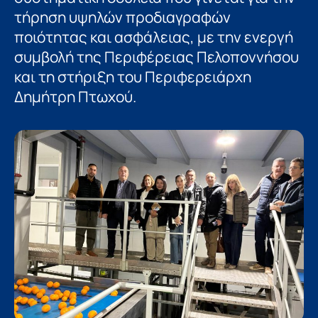
τήρηση υψηλών προδιαγραφών
ποιότητας και ασφάλειας, με την ενεργή
συμβολή της Περιφέρειας Πελοποννήσου
και τη στήριξη του Περιφερειάρχη
Δημήτρη Πτωχού.