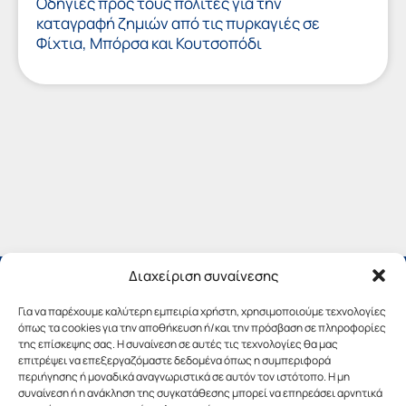
Οδηγίες προς τους πολίτες για την
καταγραφή ζημιών από τις πυρκαγιές σε
Φίχτια, Μπόρσα και Κουτσοπόδι
Διαχείριση συναίνεσης
Για να παρέχουμε καλύτερη εμπειρία χρήστη, χρησιμοποιούμε τεχνολογίες
όπως τα cookies για την αποθήκευση ή/και την πρόσβαση σε πληροφορίες
της επίσκεψης σας. Η συναίνεση σε αυτές τις τεχνολογίες θα μας
επιτρέψει να επεξεργαζόμαστε δεδομένα όπως η συμπεριφορά
περιήγησης ή μοναδικά αναγνωριστικά σε αυτόν τον ιστότοπο. Η μη
συναίνεση ή η ανάκληση της συγκατάθεσης μπορεί να επηρεάσει αρνητικά