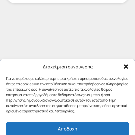
Διαχείριση συναίνεσης
Για να παρέχουμε καλύτερη εμπειρία χρήστη, χρησιμοποιούμε τεχνολογίες
όπως τα cookies για την αποθήκευση ή/και την πρόσβαση σε πληροφορίες
της επίσκεψης σας. Η συναίνεση σε αυτές τις τεχνολογίες θα μας
επιτρέψει να επεξεργαζόμαστε δεδομένα όπως η συμπεριφορά
περιήγησης ή μοναδικά αναγνωριστικά σε αυτόν τον ιστότοπο. Η μη
συναίνεση ή η ανάκληση της συγκατάθεσης μπορεί να επηρεάσει αρνητικά
ορισμένα χαρακτηριστικά και λειτουργίες.
Αποδοχή