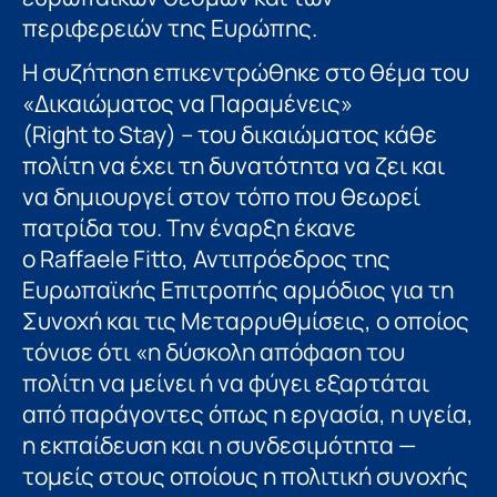
περιφερειών της Ευρώπης.
Η συζήτηση επικεντρώθηκε στο θέμα του
«Δικαιώματος να Παραμένεις»
(
Right
to
Stay
) – του δικαιώματος κάθε
πολίτη να έχει τη δυνατότητα να ζει και
να δημιουργεί στον τόπο που θεωρεί
πατρίδα του. Την έναρξη έκανε
ο
Raffaele
Fitto
, Αντιπρόεδρος της
Ευρωπαϊκής Επιτροπής αρμόδιος για τη
Συνοχή και τις Μεταρρυθμίσεις, ο οποίος
τόνισε ότι «η δύσκολη απόφαση του
πολίτη να μείνει ή να φύγει εξαρτάται
από παράγοντες όπως η εργασία, η υγεία,
η εκπαίδευση και η συνδεσιμότητα —
τομείς στους οποίους η πολιτική συνοχής