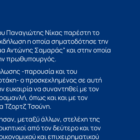
υ Παναγιώτης Νίκας παρέστη το
εκδήλωση η οποία σηματοδότησε την
υμα Αντώνης Σαμαράς” και στην οποία
ώην πρωθυπουργός.
ήλωσης -παρουσία και του
τάκη- ο προσκεκλημένος σε αυτή
ην ευκαιρία να συναντηθεί με τον
μανλή, όπως και και με τον
α Τζορτζ Τσούνη.
σαν, μεταξύ άλλων, στελέχη της
ικητικοί από τον δεύτερο και τον
ικονομικού και επιχειρηματικού