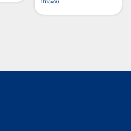
Πτωχού