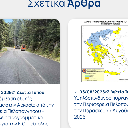
Σχετικά
Άρθρα
06/08/2026
Δελτία 
/2026
Δελτία Τύπου
Υψηλός κίνδυνος πυρκαγ
έμβαση οδικής
την Περιφέρεια Πελοπο
ας στην Αρκαδία από την
την Παρασκευή 7 Αυγού
εια Πελοποννήσου –
2026
κε η προγραμματική
για την Ε.Ο. Τρίπολης –