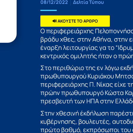
08/12/2022
Δελτία Τύπου
🔊 ΑΚΟΥΣΤΕ ΤΟ ΑΡΘΡΟ
Ο περιφερειάρχης Πελοποννήσο
βράδυ χθες, στην Αθήνα, στην 
έναρξη λειτουργίας γα το “Ιδρ
κεντρικός ομιλητής ήταν ο πρ
Στο περιθώριο της εν λόγω εκδ
πρωθυπουργού Κυριάκου Μητσο
περιφερειάρχης Π. Νίκας είχε τ
πρώην πρωθυπουργό Κώστα Καρα
πρεσβευτή των ΗΠΑ στην Ελλάδ
Στην χθεσινή έκδήλωση παρέστη
κυβέρνησης, βουλευτές, αυτοδιο
πρώτο βαθμό, εκπρόσωποι του ο