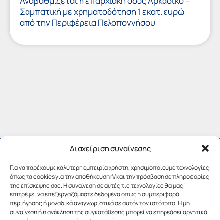
Αναβαθμίζεται η επαρχιακή οδός Αρκαδικό –
Σαμπατική με χρηματοδότηση 1 εκατ. ευρώ
από την Περιφέρεια Πελοποννήσου
Διαχείριση συναίνεσης
Για να παρέχουμε καλύτερη εμπειρία χρήστη, χρησιμοποιούμε τεχνολογίες
όπως τα cookies για την αποθήκευση ή/και την πρόσβαση σε πληροφορίες
της επίσκεψης σας. Η συναίνεση σε αυτές τις τεχνολογίες θα μας
επιτρέψει να επεξεργαζόμαστε δεδομένα όπως η συμπεριφορά
περιήγησης ή μοναδικά αναγνωριστικά σε αυτόν τον ιστότοπο. Η μη
συναίνεση ή η ανάκληση της συγκατάθεσης μπορεί να επηρεάσει αρνητικά