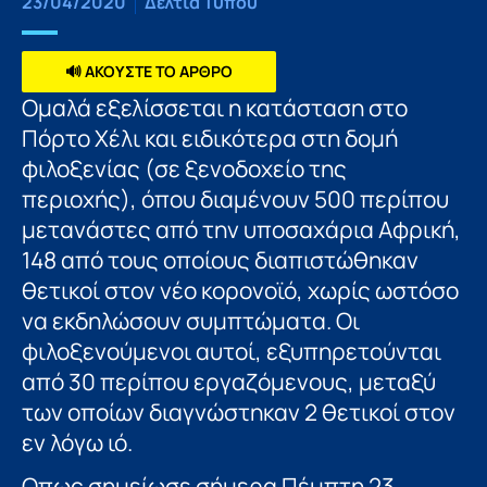
23/04/2020
Δελτία Τύπου
🔊 ΑΚΟΥΣΤΕ ΤΟ ΑΡΘΡΟ
Ομαλά εξελίσσεται η κατάσταση στο
Πόρτο Χέλι και ειδικότερα στη δομή
φιλοξενίας (σε ξενοδοχείο της
περιοχής), όπου διαμένουν 500 περίπου
μετανάστες από την υποσαχάρια Αφρική,
148 από τους οποίους διαπιστώθηκαν
θετικοί στον νέο κορονοϊό, χωρίς ωστόσο
να εκδηλώσουν συμπτώματα. Οι
φιλοξενούμενοι αυτοί, εξυπηρετούνται
από 30 περίπου εργαζόμενους, μεταξύ
των οποίων διαγνώστηκαν 2 θετικοί στον
εν λόγω ιό.
Οπως σημείωσε σήμερα Πέμπτη 23