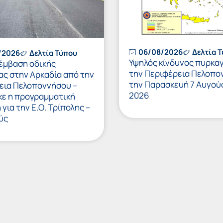
06/08/2026
Δελτία 
/2026
Δελτία Τύπου
Υψηλός κίνδυνος πυρκαγ
έμβαση οδικής
την Περιφέρεια Πελοπο
ας στην Αρκαδία από την
την Παρασκευή 7 Αυγού
εια Πελοποννήσου –
2026
κε η προγραμματική
για την Ε.Ο. Τρίπολης –
ύς