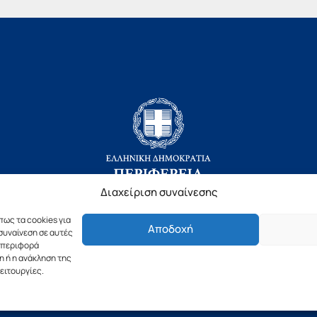
Διαχείριση συναίνεσης
πως τα cookies για
Αποδοχή
Copyright © 2019 Περιφέρεια Πελοποννήσου.
συναίνεση σε αυτές
υμπεριφορά
ιασμός & Υλοποίηση από την
λimeframe
για την Περιφέρεια Πελοπον
η ή η ανάκληση της
ειτουργίες.