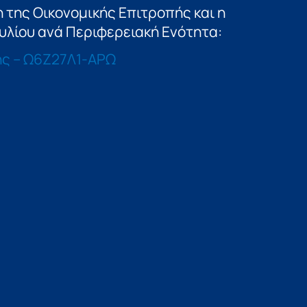
 της Οικονομικής Επιτροπής και η
υλίου ανά Περιφερειακή Ενότητα:
ής – Ω6Ζ27Λ1-ΑΡΩ