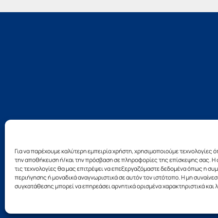
Για να παρέχουμε καλύτερη εμπειρία χρήστη, χρησιμοποιούμε τεχνολογίες ό
την αποθήκευση ή/και την πρόσβαση σε πληροφορίες της επίσκεψης σας. Η 
τις τεχνολογίες θα μας επιτρέψει να επεξεργαζόμαστε δεδομένα όπως η σ
Σχεδ
περιήγησης ή μοναδικά αναγνωριστικά σε αυτόν τον ιστότοπο. Η μη συναίνεσ
συγκατάθεσης μπορεί να επηρεάσει αρνητικά ορισμένα χαρακτηριστικά και λ