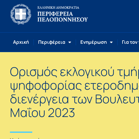
Αρχική
Περιφέρεια
Ενημέρωση
Για τον
Ορισμός εκλογικού τμ
ψηφοφορίας ετεροδημο
διενέργεια των Βουλευ
Μαΐου 2023