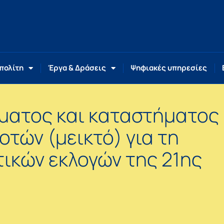
 πολίτη
Έργα & Δράσεις
Ψηφιακές υπηρεσίες
ήματος και καταστήματος
τών (μεικτό) για τη
τικών εκλογών της 21ης