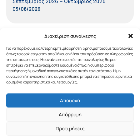
Σεπτέμβριος 2026 – Οκτώβριος 2026
05/08/2026
Διαχείριση συναίνεσης
Για να παρέχουμε καλύτερη εμπειρία χρήστη, χρησιμοποιούμε τεχνολογίες
όπως τα cookies για την αποθήκευση ή/και την πρόσβαση σε πληροφορίες
της επίσκεψης σας. Η συναίνεση σε αυτές τις τεχνολογίες θα μας
επιτρέψει να επεξεργαζόμαστε δεδομένα όπως η συμπεριφορά
περιήγησης ή μοναδικά αναγνωριστικά σε αυτόν τον ιστότοπο. Η μη
συναίνεση ή η ανάκληση της συγκατάθεσης μπορεί να επηρεάσει αρνητικά
ορισμένα χαρακτηριστικά και λειτουργίες.
Αποδοχή
Copyright © 2019 Περιφέρεια Πελοποννήσου.
Απόρριψη
Σχεδιασμός & Υλοποίηση από την
λimeframe
για
την Περιφέρεια Πελοποννήσου
Προτιμήσεις