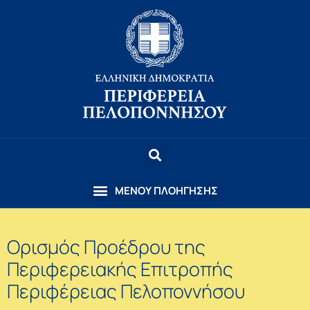
Ορισμός Προέδρου της
Περιφερειακής Επιτροπής
Περιφέρειας Πελοποννήσου