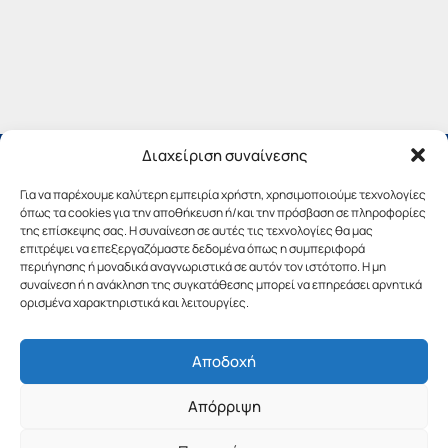
Διαχείριση συναίνεσης
Για να παρέχουμε καλύτερη εμπειρία χρήστη, χρησιμοποιούμε τεχνολογίες
όπως τα cookies για την αποθήκευση ή/και την πρόσβαση σε πληροφορίες
της επίσκεψης σας. Η συναίνεση σε αυτές τις τεχνολογίες θα μας
επιτρέψει να επεξεργαζόμαστε δεδομένα όπως η συμπεριφορά
περιήγησης ή μοναδικά αναγνωριστικά σε αυτόν τον ιστότοπο. Η μη
συναίνεση ή η ανάκληση της συγκατάθεσης μπορεί να επηρεάσει αρνητικά
ορισμένα χαρακτηριστικά και λειτουργίες.
Αποδοχή
Copyright © 2019 Περιφέρεια Πελοποννήσου.
Απόρριψη
Σχεδιασμός & Υλοποίηση από την
λimeframe
για
την Περιφέρεια Πελοποννήσου