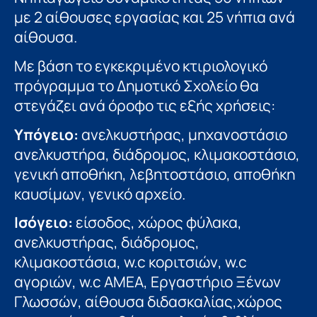
με 2 αίθουσες εργασίας και 25 νήπια ανά
αίθουσα.
Με βάση το εγκεκριμένο κτιριολογικό
πρόγραμμα το Δημοτικό Σχολείο θα
στεγάζει ανά όροφο τις εξής χρήσεις:
Υπόγειο:
ανελκυστήρας, μηχανοστάσιο
ανελκυστήρα, διάδρομος, κλιμακοστάσιο,
γενική αποθήκη, λεβητοστάσιο, αποθήκη
καυσίμων, γενικό αρχείο.
Ισόγειο:
είσοδος, χώρος φύλακα,
ανελκυστήρας, διάδρομος,
κλιμακοστάσια, w.c κοριτσιών, w.c
αγοριών, w.c ΑΜΕΑ, Εργαστήριο Ξένων
Γλωσσών, αίθουσα διδασκαλίας,χώρος