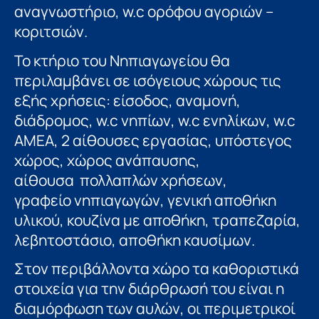
αναγνωστήριο, w.c ορόφου αγοριών –
κοριτσιών.
Το κτήριο του Νηπιαγωγείου θα
περιλαμβάνει σε ισόγειους χώρους τις
εξής χρήσεις: είσοδος, αναμονή,
διάδρομος, w.c νηπίων, w.c ενηλίκων, w.c
ΑΜΕΑ, 2 αίθουσες εργασίας, υπόστεγος
χώρος, χώρος ανάπαυσης,
αίθουσα πολλαπλών χρήσεων,
γραφείο νηπιαγωγών, γενική αποθήκη
υλικού, κουζίνα με αποθήκη, τραπεζαρία,
λεβητοστάσιο, αποθήκη καυσίμων.
Στον περιβάλλοντα χώρο τα καθοριστικά
στοιχεία για την διάρθρωσή του είναι η
διαμόρφωση των αυλών, οι περιμετρικοί