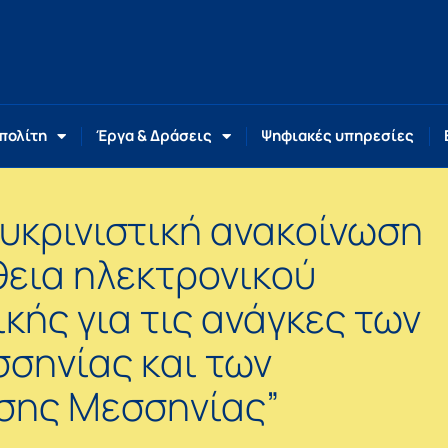
 πολίτη
Έργα & Δράσεις
Ψηφιακές υπηρεσίες
κρινιστική ανακοίνωση
θεια ηλεκτρονικού
ής για τις ανάγκες των
σσηνίας και των
σης Μεσσηνίας”