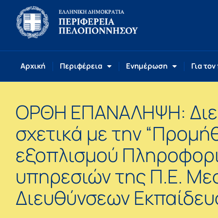
Αρχική
Περιφέρεια
Ενημέρωση
Για τον
ΟΡΘΗ ΕΠΑΝΑΛΗΨΗ: Διευ
σχετικά με την “Προμή
εξοπλισμού Πληροφορικ
υπηρεσιών της Π.Ε. Με
Διευθύνσεων Εκπαίδευ