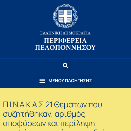
Π Ι Ν Α Κ Α Σ 21 Θεμάτων που
συζητήθηκαν, αριθμός
αποφάσεων και περίληψη