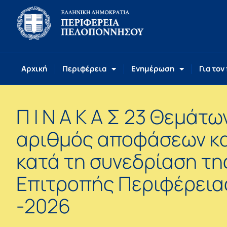
Αρχική
Περιφέρεια
Ενημέρωση
Για τον
Π Ι Ν Α Κ Α Σ 23 Θεμάτ
αριθμός αποφάσεων κ
κατά τη συνεδρίαση τη
Επιτροπής Περιφέρειας
-2026