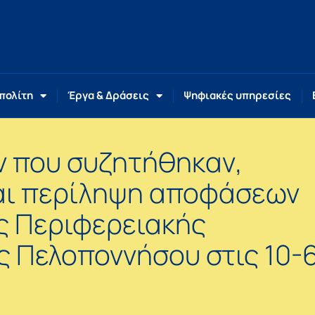
 πολίτη
Έργα & Δράσεις
Ψηφιακές υπηρεσίες
ων που συζητήθηκαν,
αι περίληψη αποφάσεων
ς Περιφερειακής
 Πελοποννήσου στις 10-