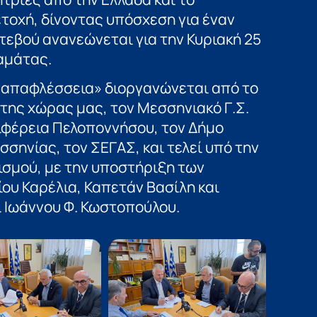
τοχή, δίνοντας υπόσχεση για έναν
τεβού ανανεώνεται για την Κυριακή 25
αμάτας.
Παπαφλέσσεια» διοργανώνεται από το
της χώρας μας, τον Μεσσηνιακό Γ.Σ.
ριφέρεια Πελοποννήσου, τον Δήμο
σηνίας, τον ΣΕΓΑΣ, και τελεί υπό την
ισμού, με την υποστήριξη των
ου Καρέλια, Καπετάν Βασίλη και
 Ιωάννου Φ. Κωστοπούλου.