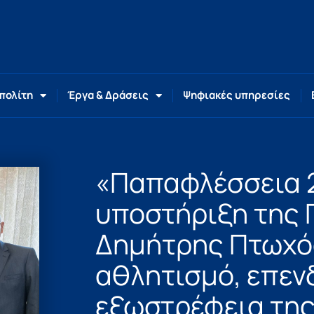
 πολίτη
Έργα & Δράσεις
Ψηφιακές υπηρεσίες
«Παπαφλέσσεια 2
υποστήριξη της 
Δημήτρης Πτωχό
αθλητισμό, επεν
εξωστρέφεια τη