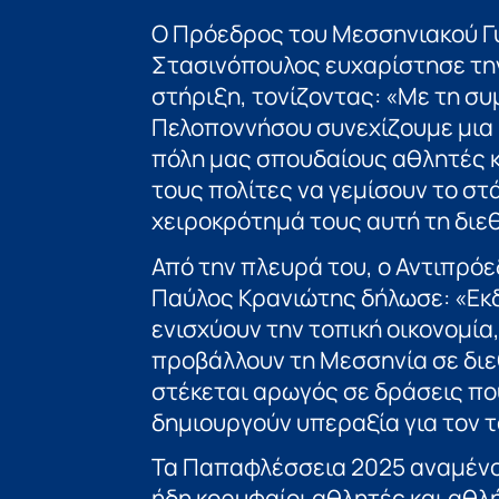
Ο Πρόεδρος του Μεσσηνιακού Γ
Στασινόπουλος ευχαρίστησε την
στήριξη, τονίζοντας: «Με τη συ
Πελοποννήσου συνεχίζουμε μια
πόλη μας σπουδαίους αθλητές κ
τους πολίτες να γεμίσουν το στά
χειροκρότημά τους αυτή τη διεθ
Από την πλευρά του, ο Αντιπρό
Παύλος Κρανιώτης δήλωσε: «Εκ
ενισχύουν την τοπική οικονομία
προβάλλουν τη Μεσσηνία σε διε
στέκεται αρωγός σε δράσεις πο
δημιουργούν υπεραξία για τον 
Τα Παπαφλέσσεια 2025 αναμένον
ήδη κορυφαίοι αθλητές και αθλή